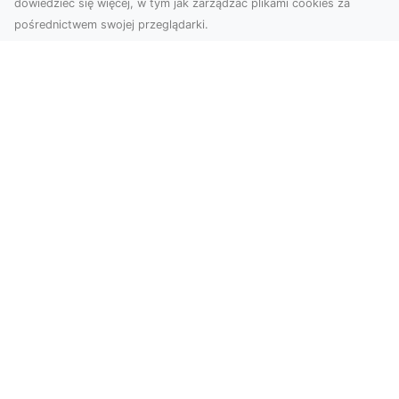
dowiedzieć się więcej, w tym jak zarządzać plikami cookies za
pośrednictwem swojej przeglądarki.
Zdjęcia z drona Dębica – nowoczesne
ujęcia dla Twojego biznesu
Wykorzystanie dronów w fotografii i filmowaniu
otwiera nowe możliwości w promocji i
dokumentacji. ...