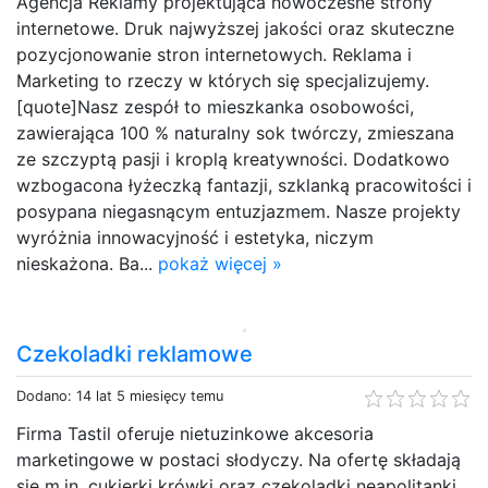
Agencja Reklamy projektująca nowoczesne strony
internetowe. Druk najwyższej jakości oraz skuteczne
pozycjonowanie stron internetowych. Reklama i
Marketing to rzeczy w których się specjalizujemy.
[quote]Nasz zespół to mieszkanka osobowości,
zawierająca 100 % naturalny sok twórczy, zmieszana
ze szczyptą pasji i kroplą kreatywności. Dodatkowo
wzbogacona łyżeczką fantazji, szklanką pracowitości i
posypana niegasnącym entuzjazmem. Nasze projekty
wyróżnia innowacyjność i estetyka, niczym
nieskażona. Ba...
pokaż więcej »
Czekoladki reklamowe
Dodano: 14 lat 5 miesięcy temu
Firma Tastil oferuje nietuzinkowe akcesoria
marketingowe w postaci słodyczy. Na ofertę składają
się m.in. cukierki krówki oraz czekoladki neapolitanki.