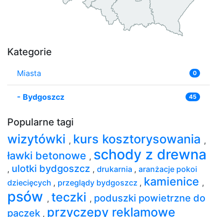
Kategorie
Miasta
0
-
Bydgoszcz
45
Popularne tagi
wizytówki
kurs kosztorysowania
,
,
schody z drewna
ławki betonowe
,
ulotki bydgoszcz
,
,
drukarnia
,
aranżacje pokoi
kamienice
dziecięcych
,
przeglądy bydgoszcz
,
,
psów
teczki
poduszki powietrzne do
,
,
przyczepy reklamowe
paczek
,