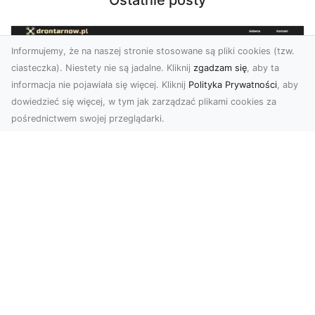
Ostatnie posty
Informujemy, że na naszej stronie stosowane są pliki cookies (tzw.
ciasteczka). Niestety nie są jadalne. Kliknij
zgadzam się
, aby ta
informacja nie pojawiała się więcej. Kliknij
Polityka Prywatności
, aby
dowiedzieć się więcej, w tym jak zarządzać plikami cookies za
pośrednictwem swojej przeglądarki.
Zdjęcia z drona Dębica – nowoczesne
ujęcia dla Twojego biznesu
Wykorzystanie dronów w fotografii i filmowaniu
otwiera nowe możliwości w promocji i
dokumentacji. ...