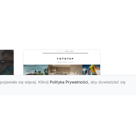
pojawiała się więcej. Kliknij
Polityka Prywatności
, aby dowiedzieć się
By dziecko miało
oc
pokój niczym z
u,
najpiękniejszej bajki!
Modne fototapety