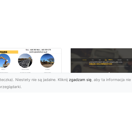
eczka). Niestety nie są jadalne. Kliknij
zgadzam się
, aby ta informacja nie 
rzeglądarki.
kie Formalności
zeba Spełnić Przed
FHU XMar –
zpoczęciem
Profesjonalna Pom
burzenia
Drogowa w Radomi
dynku?
Na Którą Możesz