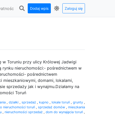
watnośc
Dodaj wpis
Zaloguj się
ń
ę w Toruniu przy ulicy Królowej Jadwigi
gą rynku nieruchomości:- pośrednictwem w
ieruchomości- pośrednictwem
 mieszkaniowymi, domami, lokalami,
ie sprzedaży jak i wynajmu.Działamy na
homości Toruń
ania
,
działki
,
sprzedaż
,
kupno
,
lokale toruń
,
grunty
,
ro nieruchomości toruń
,
sprzedaż domów
,
mieszkania
iu
,
nieruchomości sprzedaż
,
dom do wynajęcia toruń
,