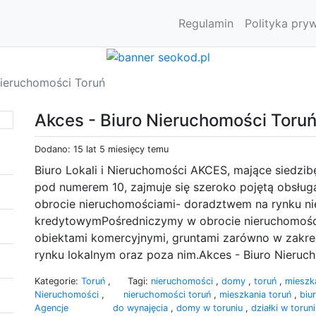
Regulamin
Polityka pry
Nieruchomości Toruń
Akces - Biuro Nieruchomości Toru
Dodano: 15 lat 5 miesięcy temu
Biuro Lokali i Nieruchomości AKCES, mające siedzib
pod numerem 10, zajmuje się szeroko pojętą obsłu
obrocie nieruchomościami- doradztwem na rynku n
kredytowymPośredniczymy w obrocie nieruchomości
obiektami komercyjnymi, gruntami zarówno w zakres
rynku lokalnym oraz poza nim.Akces - Biuro Nieruc
Kategorie:
Toruń
,
Tagi:
nieruchomości
,
domy
,
toruń
,
mieszk
Nieruchomości
,
nieruchomości toruń
,
mieszkania toruń
,
biu
Agencje
do wynajęcia
,
domy w toruniu
,
działki w torun