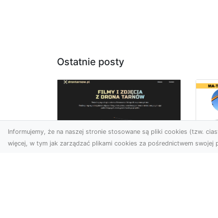
Ostatnie posty
Informujemy, że na naszej stronie stosowane są pliki cookies (tzw. ciast
więcej, w tym jak zarządzać plikami cookies za pośrednictwem swojej p
Ja
Zdjęcia z drona
Tr
Dębica – nowoczesne
Ro
ujęcia dla Twojego
Wy
biznesu
Bu
Wykorzystanie dronów w