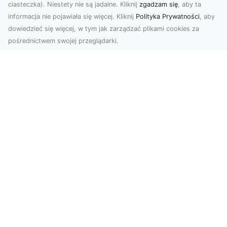
ciasteczka). Niestety nie są jadalne. Kliknij
zgadzam się
, aby ta
informacja nie pojawiała się więcej. Kliknij
Polityka Prywatności
, aby
dowiedzieć się więcej, w tym jak zarządzać plikami cookies za
pośrednictwem swojej przeglądarki.
Zdjęcia z drona Dębica – nowoczesne
ujęcia dla Twojego biznesu
Wykorzystanie dronów w fotografii i filmowaniu
otwiera nowe możliwości w promocji i
dokumentacji. ...