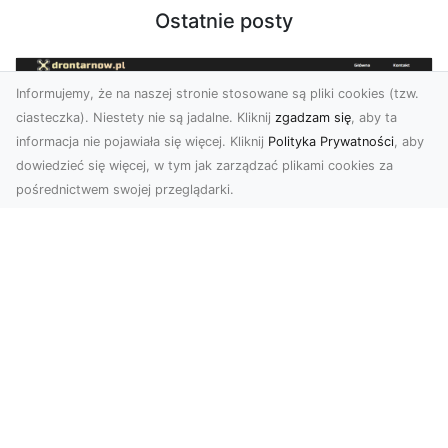
Ostatnie posty
Informujemy, że na naszej stronie stosowane są pliki cookies (tzw.
ciasteczka). Niestety nie są jadalne. Kliknij
zgadzam się
, aby ta
informacja nie pojawiała się więcej. Kliknij
Polityka Prywatności
, aby
dowiedzieć się więcej, w tym jak zarządzać plikami cookies za
pośrednictwem swojej przeglądarki.
Zdjęcia z drona Dębica – nowoczesne
ujęcia dla Twojego biznesu
Wykorzystanie dronów w fotografii i filmowaniu
otwiera nowe możliwości w promocji i
dokumentacji. ...