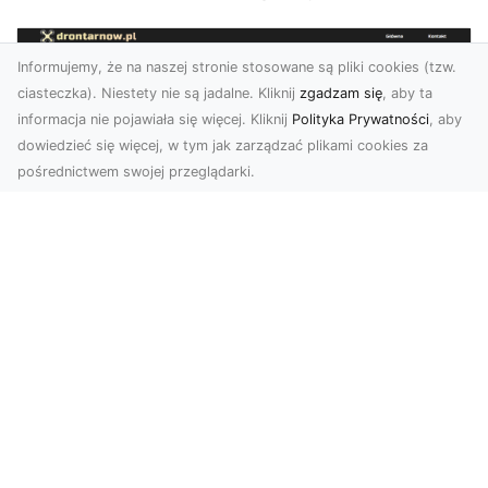
Informujemy, że na naszej stronie stosowane są pliki cookies (tzw.
ciasteczka). Niestety nie są jadalne. Kliknij
zgadzam się
, aby ta
informacja nie pojawiała się więcej. Kliknij
Polityka Prywatności
, aby
dowiedzieć się więcej, w tym jak zarządzać plikami cookies za
pośrednictwem swojej przeglądarki.
Zdjęcia z drona Dębica – nowoczesne
ujęcia dla Twojego biznesu
Wykorzystanie dronów w fotografii i filmowaniu
otwiera nowe możliwości w promocji i
dokumentacji. ...