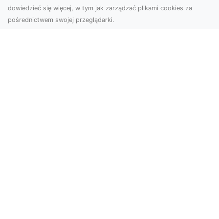
dowiedzieć się więcej, w tym jak zarządzać plikami cookies za
pośrednictwem swojej przeglądarki.
Zdjęcia z drona Dębica – nowoczesne
ujęcia dla Twojego biznesu
Wykorzystanie dronów w fotografii i filmowaniu
otwiera nowe możliwości w promocji i
dokumentacji. ...