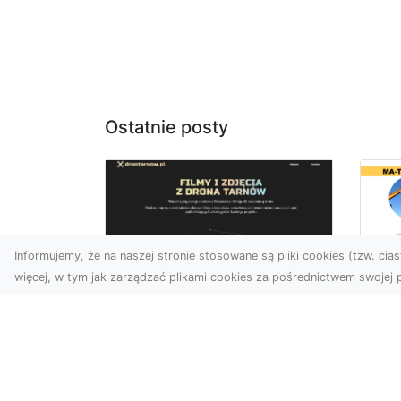
Ostatnie posty
Informujemy, że na naszej stronie stosowane są pliki cookies (tzw. ciast
więcej, w tym jak zarządzać plikami cookies za pośrednictwem swojej p
Ja
Zdjęcia z drona
Tr
Dębica – nowoczesne
Ro
ujęcia dla Twojego
Wy
biznesu
Bu