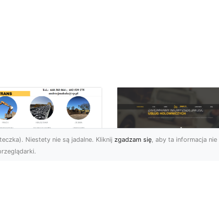
eczka). Niestety nie są jadalne. Kliknij
zgadzam się
, aby ta informacja nie 
rzeglądarki.
kie Formalności
zeba Spełnić Przed
FHU XMar –
zpoczęciem
Profesjonalna Pom
burzenia
Drogowa w Radomi
dynku?
Na Którą Możesz