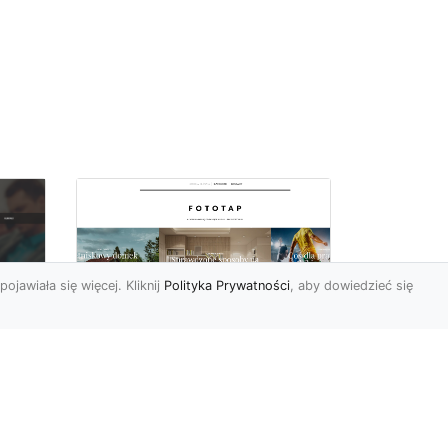
pojawiała się więcej. Kliknij
Polityka Prywatności
, aby dowiedzieć się
By dziecko miało
oc
pokój niczym z
u,
najpiękniejszej bajki!
Modne fototapety