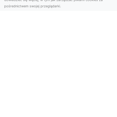
pośrednictwem swojej przeglądarki.
Zdjęcia z drona Dębica – nowoczesne
ujęcia dla Twojego biznesu
Wykorzystanie dronów w fotografii i filmowaniu
otwiera nowe możliwości w promocji i
dokumentacji. ...