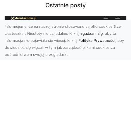
Ostatnie posty
Informujemy, że na naszej stronie stosowane są pliki cookies (tzw.
ciasteczka). Niestety nie są jadalne. Kliknij
zgadzam się
, aby ta
informacja nie pojawiała się więcej. Kliknij
Polityka Prywatności
, aby
dowiedzieć się więcej, w tym jak zarządzać plikami cookies za
pośrednictwem swojej przeglądarki.
Zdjęcia z drona Dębica – nowoczesne
ujęcia dla Twojego biznesu
Wykorzystanie dronów w fotografii i filmowaniu
otwiera nowe możliwości w promocji i
dokumentacji. ...