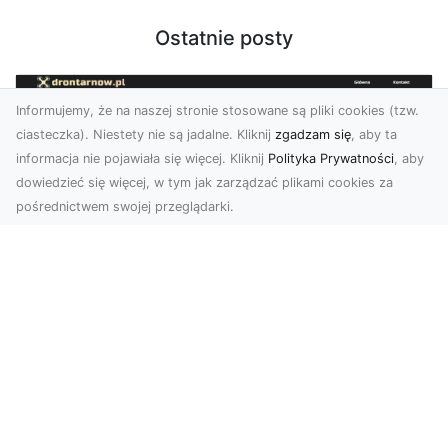
Ostatnie posty
Informujemy, że na naszej stronie stosowane są pliki cookies (tzw.
ciasteczka). Niestety nie są jadalne. Kliknij
zgadzam się
, aby ta
informacja nie pojawiała się więcej. Kliknij
Polityka Prywatności
, aby
dowiedzieć się więcej, w tym jak zarządzać plikami cookies za
pośrednictwem swojej przeglądarki.
Zdjęcia z drona Dębica – nowoczesne
ujęcia dla Twojego biznesu
Wykorzystanie dronów w fotografii i filmowaniu
otwiera nowe możliwości w promocji i
dokumentacji. ...