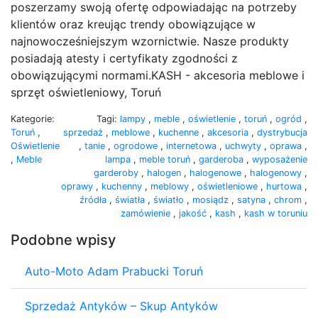
poszerzamy swoją ofertę odpowiadając na potrzeby
klientów oraz kreując trendy obowiązujące w
najnowocześniejszym wzornictwie. Nasze produkty
posiadają atesty i certyfikaty zgodności z
obowiązującymi normami.KASH - akcesoria meblowe i
sprzęt oświetleniowy, Toruń
Kategorie:
Tagi:
lampy
,
meble
,
oświetlenie
,
toruń
,
ogród
,
Toruń
,
sprzedaż
,
meblowe
,
kuchenne
,
akcesoria
,
dystrybucja
Oświetlenie
,
tanie
,
ogrodowe
,
internetowa
,
uchwyty
,
oprawa
,
,
Meble
lampa
,
meble toruń
,
garderoba
,
wyposażenie
garderoby
,
halogen
,
halogenowe
,
halogenowy
,
oprawy
,
kuchenny
,
meblowy
,
oświetleniowe
,
hurtowa
,
źródła
,
światła
,
światło
,
mosiądz
,
satyna
,
chrom
,
zamówienie
,
jakość
,
kash
,
kash w toruniu
Podobne wpisy
Auto-Moto Adam Prabucki Toruń
Sprzedaż Antyków – Skup Antyków