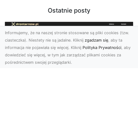
Ostatnie posty
Informujemy, że na naszej stronie stosowane są pliki cookies (tzw.
ciasteczka). Niestety nie są jadalne. Kliknij
zgadzam się
, aby ta
informacja nie pojawiała się więcej. Kliknij
Polityka Prywatności
, aby
dowiedzieć się więcej, w tym jak zarządzać plikami cookies za
pośrednictwem swojej przeglądarki.
Zdjęcia z drona Dębica – nowoczesne
ujęcia dla Twojego biznesu
Wykorzystanie dronów w fotografii i filmowaniu
otwiera nowe możliwości w promocji i
dokumentacji. ...