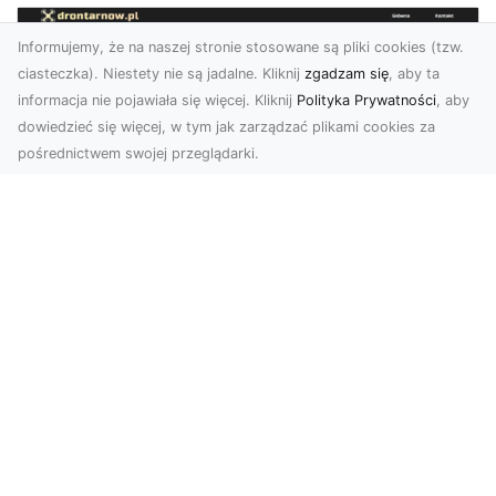
Informujemy, że na naszej stronie stosowane są pliki cookies (tzw.
ciasteczka). Niestety nie są jadalne. Kliknij
zgadzam się
, aby ta
informacja nie pojawiała się więcej. Kliknij
Polityka Prywatności
, aby
dowiedzieć się więcej, w tym jak zarządzać plikami cookies za
pośrednictwem swojej przeglądarki.
Zdjęcia z drona Dębica – nowoczesne
ujęcia dla Twojego biznesu
Wykorzystanie dronów w fotografii i filmowaniu
otwiera nowe możliwości w promocji i
dokumentacji. ...