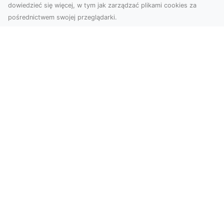
dowiedzieć się więcej, w tym jak zarządzać plikami cookies za
pośrednictwem swojej przeglądarki.
Zdjęcia z drona Dębica – nowoczesne
ujęcia dla Twojego biznesu
Wykorzystanie dronów w fotografii i filmowaniu
otwiera nowe możliwości w promocji i
dokumentacji. ...