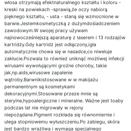
włosa otrzymają efektnaturalnego kształtu i koloru -
kreski na powiekach -sprawią,że oczy nabiorą
pięknego kształtu, - usta - staną się wzmocnione w
barwie.Jestemkosmetyczką z dużymdośiadczeniem
zawodowym.W swojej pracy używam
najnowocześniejszą aparaturę z laserem i 13 rodzajów
kartridży.Gdy kartridż jest odłączony,igła
automatycznie chowa się w nasadce,co niweluje
zakłucie.Pozwala to również uniknąć możliwej infekcji
wirusami wywołującymi grożne choroby, takie
jak,np.aids,wirusowe zapalenie
wątroby.Barwnikistosowane w w makijażu
permanentnym są kosmetykami
dekoracyjnymi.Stosowane przeze mnie są
sterylne,hypoalergiczne i mineralne. Ważne jest toaby
podczas lat nie migrowały w rejony
niepożądane.Pigment rozkłada się równomiernie i
ulega stopniowemu wyłuszczeniu.Po zabiegu, skóra
jest bardzo wrażliwa i wymaga specjalnego