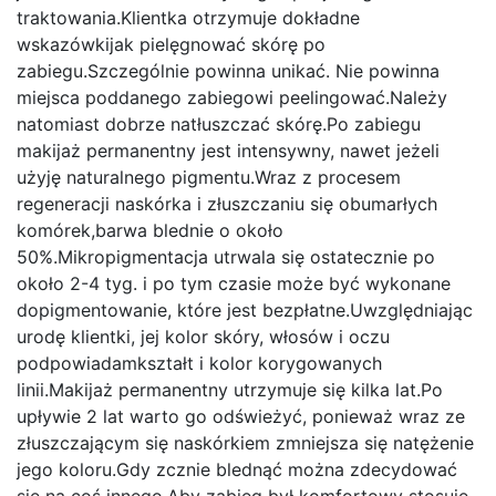
traktowania.Klientka otrzymuje dokładne
wskazówkijak pielęgnować skórę po
zabiegu.Szczególnie powinna unikać. Nie powinna
miejsca poddanego zabiegowi peelingować.Należy
natomiast dobrze natłuszczać skórę.Po zabiegu
makijaż permanentny jest intensywny, nawet jeżeli
użyję naturalnego pigmentu.Wraz z procesem
regeneracji naskórka i złuszczaniu się obumarłych
komórek,barwa blednie o około
50%.Mikropigmentacja utrwala się ostatecznie po
około 2-4 tyg. i po tym czasie może być wykonane
dopigmentowanie, które jest bezpłatne.Uwzględniając
urodę klientki, jej kolor skóry, włosów i oczu
podpowiadamkształt i kolor korygowanych
linii.Makijaż permanentny utrzymuje się kilka lat.Po
upływie 2 lat warto go odświeżyć, ponieważ wraz ze
złuszczającym się naskórkiem zmniejsza się natężenie
jego koloru.Gdy zcznie blednąć można zdecydować
się na coś innego.Aby zabieg był komfortowy stosuję