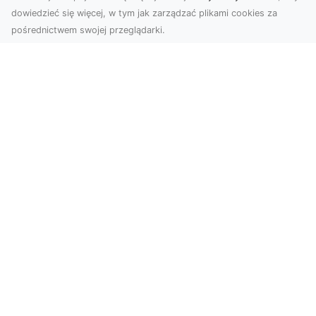
dowiedzieć się więcej, w tym jak zarządzać plikami cookies za
pośrednictwem swojej przeglądarki.
Zdjęcia z drona Dębica – nowoczesne
ujęcia dla Twojego biznesu
Wykorzystanie dronów w fotografii i filmowaniu
otwiera nowe możliwości w promocji i
dokumentacji. ...