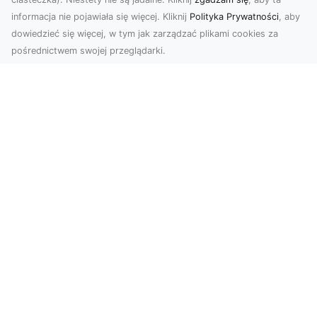
informacja nie pojawiała się więcej. Kliknij
Polityka Prywatności
, aby
dowiedzieć się więcej, w tym jak zarządzać plikami cookies za
pośrednictwem swojej przeglądarki.
Zdjęcia z drona Dębica – nowoczesne
ujęcia dla Twojego biznesu
Wykorzystanie dronów w fotografii i filmowaniu
otwiera nowe możliwości w promocji i
dokumentacji. ...