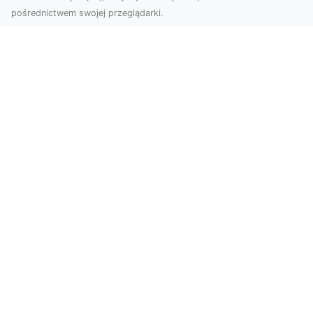
pośrednictwem swojej przeglądarki.
Zdjęcia z drona Dębica – nowoczesne
ujęcia dla Twojego biznesu
Wykorzystanie dronów w fotografii i filmowaniu
otwiera nowe możliwości w promocji i
dokumentacji. ...