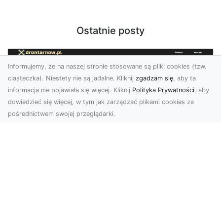
Ostatnie posty
Informujemy, że na naszej stronie stosowane są pliki cookies (tzw.
ciasteczka). Niestety nie są jadalne. Kliknij
zgadzam się
, aby ta
informacja nie pojawiała się więcej. Kliknij
Polityka Prywatności
, aby
dowiedzieć się więcej, w tym jak zarządzać plikami cookies za
pośrednictwem swojej przeglądarki.
Zdjęcia z drona Dębica – nowoczesne
ujęcia dla Twojego biznesu
Wykorzystanie dronów w fotografii i filmowaniu
otwiera nowe możliwości w promocji i