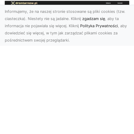
Informujemy, że na naszej stronie stosowane są pliki cookies (tzw.
ciasteczka). Niestety nie są jadalne. Kliknij
zgadzam się
, aby ta
informacja nie pojawiała się więcej. Kliknij
Polityka Prywatności
, aby
dowiedzieć się więcej, w tym jak zarządzać plikami cookies za
pośrednictwem swojej przeglądarki.
Zdjęcia z drona Dębica – nowoczesne
ujęcia dla Twojego biznesu
Wykorzystanie dronów w fotografii i filmowaniu
otwiera nowe możliwości w promocji i
dokumentacji. ...