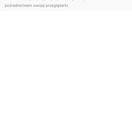
pośrednictwem swojej przeglądarki.
Zdjęcia z drona Dębica – nowoczesne
ujęcia dla Twojego biznesu
Wykorzystanie dronów w fotografii i filmowaniu
otwiera nowe możliwości w promocji i
dokumentacji. ...