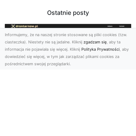
Ostatnie posty
Informujemy, że na naszej stronie stosowane są pliki cookies (tzw.
ciasteczka). Niestety nie są jadalne. Kliknij
zgadzam się
, aby ta
informacja nie pojawiała się więcej. Kliknij
Polityka Prywatności
, aby
dowiedzieć się więcej, w tym jak zarządzać plikami cookies za
pośrednictwem swojej przeglądarki.
Zdjęcia z drona Dębica – nowoczesne
ujęcia dla Twojego biznesu
Wykorzystanie dronów w fotografii i filmowaniu
otwiera nowe możliwości w promocji i
dokumentacji. ...