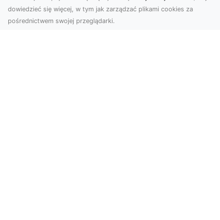
dowiedzieć się więcej, w tym jak zarządzać plikami cookies za
pośrednictwem swojej przeglądarki.
Zdjęcia z drona Dębica – nowoczesne
ujęcia dla Twojego biznesu
Wykorzystanie dronów w fotografii i filmowaniu
otwiera nowe możliwości w promocji i
dokumentacji. ...