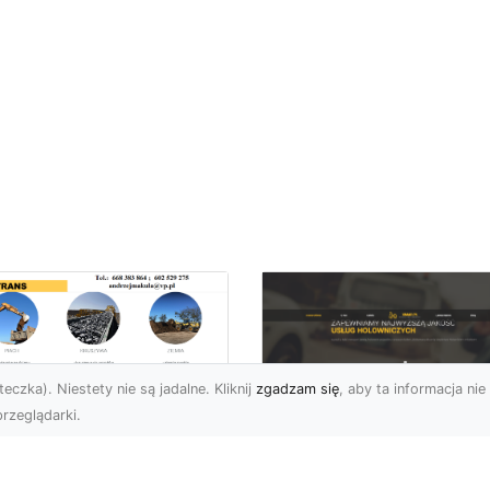
eczka). Niestety nie są jadalne. Kliknij
zgadzam się
, aby ta informacja nie 
rzeglądarki.
kie Formalności
zeba Spełnić Przed
FHU XMar –