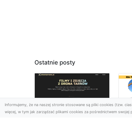
Ostatnie posty
Informujemy, że na naszej stronie stosowane są pliki cookies (tzw. ciast
więcej, w tym jak zarządzać plikami cookies za pośrednictwem swojej p
Ja
Zdjęcia z drona
Tr
Dębica – nowoczesne