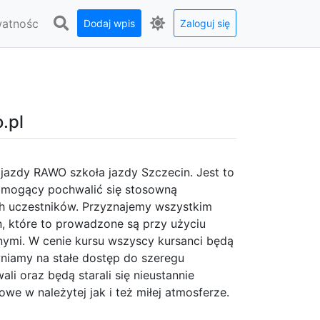
watnośc
Dodaj wpis
Zaloguj się
.pl
 jazdy RAWO szkoła jazdy Szczecin. Jest to
 i mogący pochwalić się stosowną
 uczestników. Przyznajemy wszystkim
, które to prowadzone są przy użyciu
mi. W cenie kursu wszyscy kursanci będą
iamy na stałe dostęp do szeregu
ali oraz będą starali się nieustannie
we w należytej jak i też miłej atmosferze.