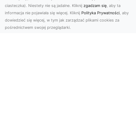
ciasteczka). Niestety nie są jadalne. Kliknij
zgadzam się
, aby ta
informacja nie pojawiała się więcej. Kliknij
Polityka Prywatności
, aby
dowiedzieć się więcej, w tym jak zarządzać plikami cookies za
pośrednictwem swojej przeglądarki.
Zdjęcia z drona Dębica – nowoczesne
ujęcia dla Twojego biznesu
Wykorzystanie dronów w fotografii i filmowaniu
otwiera nowe możliwości w promocji i
dokumentacji. ...