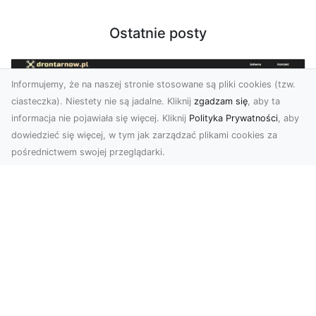
Ostatnie posty
Informujemy, że na naszej stronie stosowane są pliki cookies (tzw.
ciasteczka). Niestety nie są jadalne. Kliknij
zgadzam się
, aby ta
informacja nie pojawiała się więcej. Kliknij
Polityka Prywatności
, aby
dowiedzieć się więcej, w tym jak zarządzać plikami cookies za
pośrednictwem swojej przeglądarki.
Zdjęcia z drona Dębica – nowoczesne
ujęcia dla Twojego biznesu
Wykorzystanie dronów w fotografii i filmowaniu
otwiera nowe możliwości w promocji i