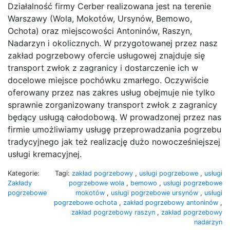
Działalność firmy Cerber realizowana jest na terenie
Warszawy (Wola, Mokotów, Ursynów, Bemowo,
Ochota) oraz miejscowości Antoninów, Raszyn,
Nadarzyn i okolicznych. W przygotowanej przez nasz
zakład pogrzebowy ofercie usługowej znajduje się
transport zwłok z zagranicy i dostarczenie ich w
docelowe miejsce pochówku zmarłego. Oczywiście
oferowany przez nas zakres usług obejmuje nie tylko
sprawnie zorganizowany transport zwłok z zagranicy
będący usługą całodobową. W prowadzonej przez nas
firmie umożliwiamy usługę przeprowadzania pogrzebu
tradycyjnego jak też realizację dużo nowocześniejszej
usługi kremacyjnej.
Kategorie:
Tagi:
zakład pogrzebowy
,
usługi pogrzebowe
,
usługi
Zakłady
pogrzebowe wola
,
bemowo
,
usługi pogrzebowe
pogrzebowe
mokotów
,
usługi pogrzebowe ursynów
,
usługi
pogrzebowe ochota
,
zakład pogrzebowy antoninów
,
zakład pogrzebowy raszyn
,
zakład pogrzebowy
nadarzyn