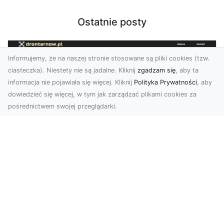
Ostatnie posty
Informujemy, że na naszej stronie stosowane są pliki cookies (tzw.
ciasteczka). Niestety nie są jadalne. Kliknij
zgadzam się
, aby ta
informacja nie pojawiała się więcej. Kliknij
Polityka Prywatności
, aby
dowiedzieć się więcej, w tym jak zarządzać plikami cookies za
pośrednictwem swojej przeglądarki.
Zdjęcia z drona Dębica – nowoczesne
ujęcia dla Twojego biznesu
Wykorzystanie dronów w fotografii i filmowaniu
otwiera nowe możliwości w promocji i