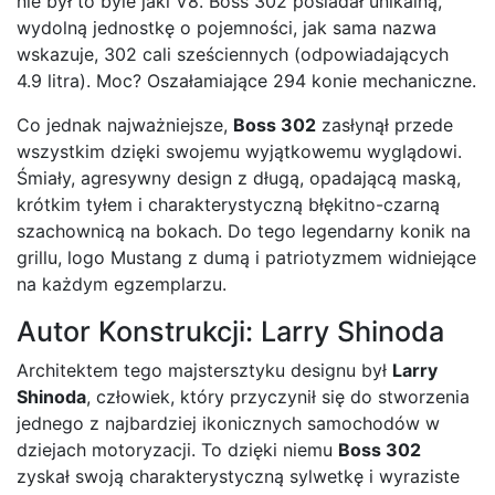
nie był to byle jaki V8. Boss 302 posiadał unikalną,
wydolną jednostkę o pojemności, jak sama nazwa
wskazuje, 302 cali sześciennych (odpowiadających
4.9 litra). Moc? Oszałamiające 294 konie mechaniczne.
Co jednak najważniejsze,
Boss 302
zasłynął przede
wszystkim dzięki swojemu wyjątkowemu wyglądowi.
Śmiały, agresywny design z długą, opadającą maską,
krótkim tyłem i charakterystyczną błękitno-czarną
szachownicą na bokach. Do tego legendarny konik na
grillu, logo Mustang z dumą i patriotyzmem widniejące
na każdym egzemplarzu.
Autor Konstrukcji: Larry Shinoda
Architektem tego majstersztyku designu był
Larry
Shinoda
, człowiek, który przyczynił się do stworzenia
jednego z najbardziej ikonicznych samochodów w
dziejach motoryzacji. To dzięki niemu
Boss 302
zyskał swoją charakterystyczną sylwetkę i wyraziste