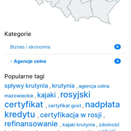
Kategorie
Biznes i ekonomia
6
-
Agencje celne
4
Popularne tagi
spływy krutynia
krutynia
,
,
agencja celna
rosyjski
kajaki
mazowieckie
,
,
certyfikat
nadpłata
,
certyfikat gost
,
kredytu
certyfikacja w rosji
,
,
refinansowanie
,
kajaki krutynia
,
zdolność