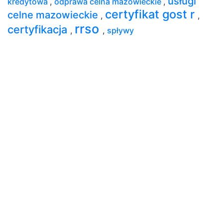
usługi
kredytowa
,
odprawa celna mazowieckie
,
certyfikat gost r
celne mazowieckie
,
,
rrso
certyfikacja
,
,
spływy