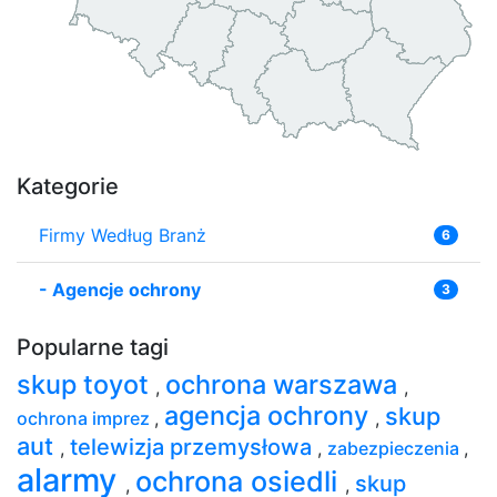
Kategorie
Firmy Według Branż
6
-
Agencje ochrony
3
Popularne tagi
skup toyot
ochrona warszawa
,
,
agencja ochrony
skup
ochrona imprez
,
,
aut
telewizja przemysłowa
,
,
zabezpieczenia
,
alarmy
ochrona osiedli
skup
,
,