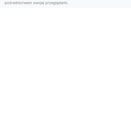
pośrednictwem swojej przeglądarki.
Zdjęcia z drona Dębica – nowoczesne
ujęcia dla Twojego biznesu
Wykorzystanie dronów w fotografii i filmowaniu
otwiera nowe możliwości w promocji i
dokumentacji. ...