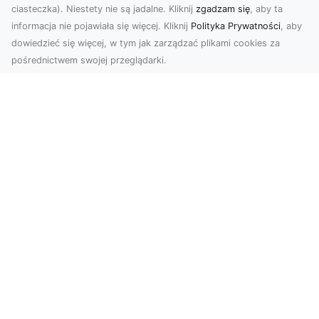
ciasteczka). Niestety nie są jadalne. Kliknij
zgadzam się
, aby ta
informacja nie pojawiała się więcej. Kliknij
Polityka Prywatności
, aby
dowiedzieć się więcej, w tym jak zarządzać plikami cookies za
pośrednictwem swojej przeglądarki.
Zdjęcia z drona Dębica – nowoczesne
ujęcia dla Twojego biznesu
Wykorzystanie dronów w fotografii i filmowaniu
otwiera nowe możliwości w promocji i
dokumentacji. ...