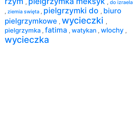
rzym
pielgrzymka meksyk
,
,
do izraela
pielgrzymki do
biuro
,
ziemia swięta
,
,
wycieczki
pielgrzymkowe
,
,
fatima
wlochy
pielgrzymka
watykan
,
,
,
,
wycieczka