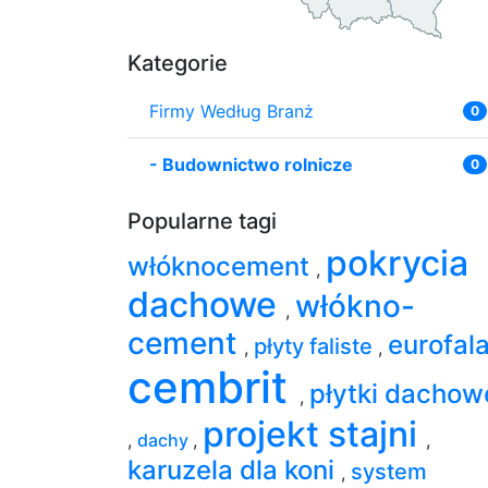
Kategorie
Firmy Według Branż
0
-
Budownictwo rolnicze
0
Popularne tagi
pokrycia
włóknocement
,
dachowe
włókno-
,
cement
eurofal
płyty faliste
,
,
cembrit
płytki dachow
,
projekt stajni
,
dachy
,
,
karuzela dla koni
system
,