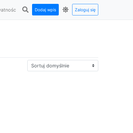
watnośc
Dodaj wpis
Zaloguj się
Sortuj: