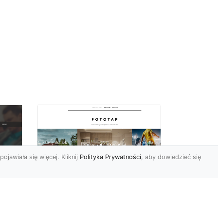
pojawiała się więcej. Kliknij
Polityka Prywatności
, aby dowiedzieć się
By dziecko miało
oc
pokój niczym z