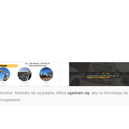
eczka). Niestety nie są jadalne. Kliknij
zgadzam się
, aby ta informacja nie 
rzeglądarki.
kie Formalności
zeba Spełnić Przed
FHU XMar –
zpoczęciem
Profesjonalna Pom
burzenia