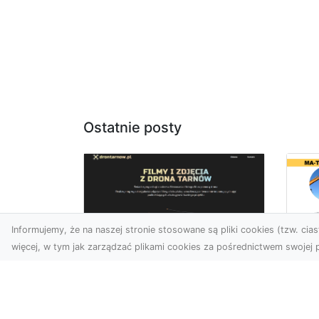
Ostatnie posty
Informujemy, że na naszej stronie stosowane są pliki cookies (tzw. ciast
więcej, w tym jak zarządzać plikami cookies za pośrednictwem swojej p
Ja
Zdjęcia z drona
Tr
Dębica – nowoczesne
Ro
ujęcia dla Twojego
Wy