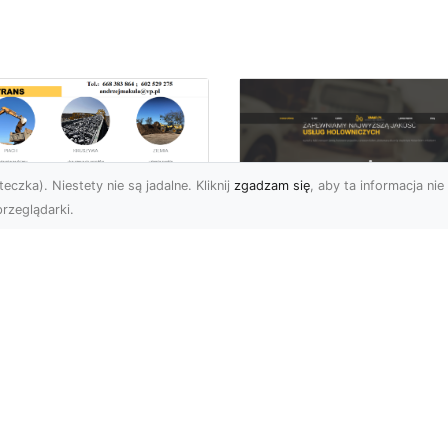
eczka). Niestety nie są jadalne. Kliknij
zgadzam się
, aby ta informacja nie 
rzeglądarki.
kie Formalności
zeba Spełnić Przed
FHU XMar –
zpoczęciem
Profesjonalna Pom
burzenia
Drogowa w Radomi
dynku?
Na Którą Możesz
Zawsze Liczyć
burzenie Budynku –
ie Dokumenty i
FHU XMar – Zawsze
zwolenia Są Potrzebne?
Gotowi, aby Pomóc
zpoczęcie procesu