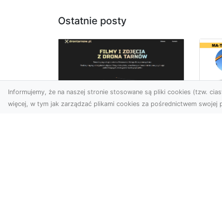
Ostatnie posty
Informujemy, że na naszej stronie stosowane są pliki cookies (tzw. ciast
więcej, w tym jak zarządzać plikami cookies za pośrednictwem swojej p
Ja
Zdjęcia z drona
Tr
Dębica – nowoczesne
Ro
ujęcia dla Twojego
Wy
biznesu
Bu
Wykorzystanie dronów w
Wy
fotografii i filmowaniu
Jak
otwiera nowe możliwości w
Ze
promocji i dokumentacji. ...
Ro