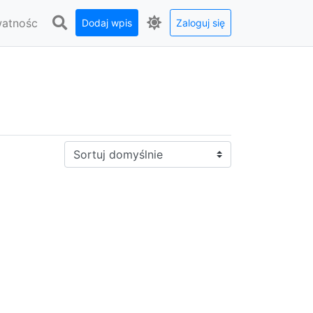
watnośc
Dodaj wpis
Zaloguj się
Sortuj: