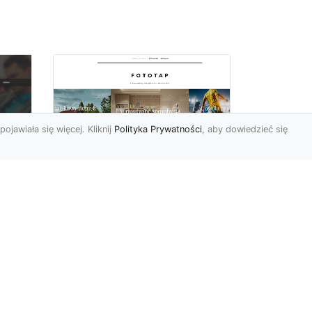
pojawiała się więcej. Kliknij
Polityka Prywatności
, aby dowiedzieć się
By dziecko miało
oc
pokój niczym z
u,
najpiękniejszej bajki!
Modne fototapety
Pokój dziecięcy może
prezentować się naprawdę
cudownie (oczywiście pod