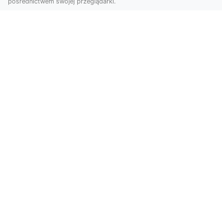
pośrednictwem swojej przeglądarki.
Zdjęcia z drona Dębica – nowoczesne
ujęcia dla Twojego biznesu
Wykorzystanie dronów w fotografii i filmowaniu
otwiera nowe możliwości w promocji i
dokumentacji. ...