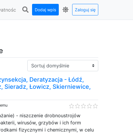
watnośc
Dodaj wpis
Zaloguj się
e
Sortuj:
ynsekcja, Deratyzacja - Łódź,
z, Sieradz, Łowicz, Skierniewice,
temu
anie) - niszczenie drobnoustrojów
kterii, wirusów, grzybów i ich form
rodkami fizycznymi i chemicznymi, w celu