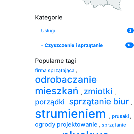
Kategorie
Usługi
2
-
Czyszczenie i sprzątanie
18
Popularne tagi
firma sprzątająca
,
odrobaczanie
mieszkań
zmiotki
,
,
sprzątanie biur
porządki
,
,
strumieniem
,
prusaki
,
ogrody projektowanie
,
sprzątanie