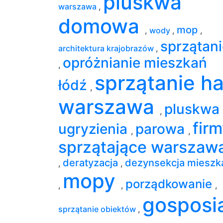
pluskwa
warszawa
,
domowa
mop
,
wody
,
,
sprzątani
architektura krajobrazów
,
opróżnianie mieszkań
,
sprzątanie ha
łódź
,
warszawa
pluskwa
,
fir
ugryzienia
parowa
,
,
sprzątające warszaw
deratyzacja
dezynsekcja mieszk
,
,
mopy
porządkowanie
,
,
,
gosposi
sprzątanie obiektów
,