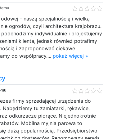
 temu
odowej - naszą specjalnością i wielką
nie ogrodów, czyli architektura krajobrazu.
 podchodzimy indywidualnie i projektujemy
eniami klienta, jednak również potrafimy
nością i zaproponować ciekawe
zamy do współpracy....
pokaż więcej »
cy
temu
rezes firmy sprzedającej urządzenia do
. Nabędziemy tu zamiatarki, rękawice,
 oraz odkurzacze piorące. Niejednokrotnie
rabatów. Mobilna myjnia parowa to
się dużą popularnością. Przedsiębiorstwo
zwedzkich dostawców. Renomowany serwis