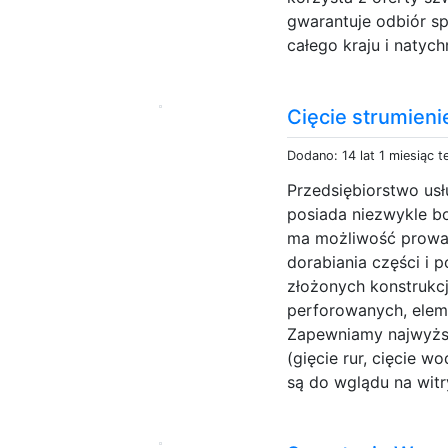
gwarantuje odbiór spr
całego kraju i natyc
Cięcie strumien
Dodano: 14 lat 1 miesiąc 
Przedsiębiorstwo u
posiada niezwykle b
ma możliwość prowa
dorabiania części i
złożonych konstrukc
perforowanych, elem
Zapewniamy najwyższ
(gięcie rur, cięcie 
są do wglądu na witry