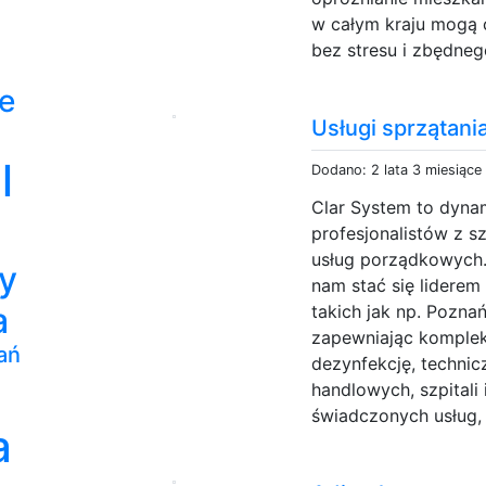
w całym kraju mogą 
bez stresu i zbędneg
e
Usługi sprzątani
l
Dodano: 2 lata 3 miesiące
Clar System to dynam
profesjonalistów z 
usług porządkowych.
my
nam stać się liderem
a
takich jak np. Pozna
zapewniając komplek
ań
dezynfekcję, technic
handlowych, szpitali
świadczonych usług, 
a