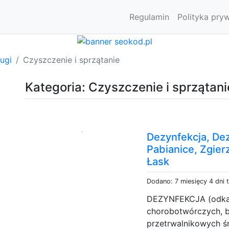
Regulamin
Polityka pry
ugi
Czyszczenie i sprzątanie
Kategoria: Czyszczenie i sprzątani
Dezynfekcja, Dez
Pabianice, Zgier
Łask
Dodano: 7 miesięcy 4 dni 
DEZYNFEKCJA (odkaż
chorobotwórczych, ba
przetrwalnikowych ś