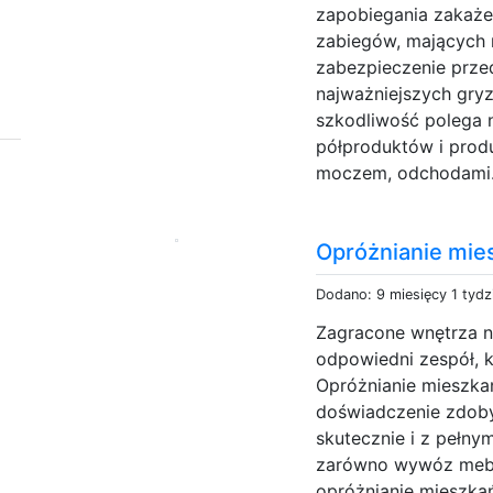
zapobiegania zakaże
zabiegów, mających n
zabezpieczenie prze
najważniejszych gryz
szkodliwość polega n
półproduktów i produ
moczem, odchodami.
Opróżnianie mie
Dodano: 9 miesięcy 1 tydz
Zagracone wnętrza n
odpowiedni zespół, k
Opróżnianie mieszka
doświadczenie zdoby
skutecznie i z pełny
zarówno wywóz mebl
opróżnianie mieszkań