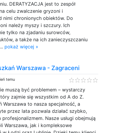
niu. DERATYZACJA jest to zespół
a celu zwalczenie gryzoni i
d nimi chronionych obiektów. Do
oni należy myszy i szczury. Ich
ie tylko na zjadaniu surowców,
któw, a także na ich zanieczyszczaniu
..
pokaż więcej »
szkań Warszawa - Zagraceni
ień temu
ie muszą być problemem – wystarczy
tóry zajmie się wszystkim od A do Z.
ń Warszawa to nasza specjalność, a
te przez lata pozwala działać szybko,
m profesjonalizmem. Nasze usługi obejmują
i Warszawa, jak i kompleksowe
 w Łodzi oraz Lublinie. Dzięki temu klienci