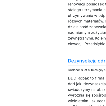
renowacji posadzek t
stałego utrzymania c
utrzymywanie w odpo
różnych materiałów.
działalność zapewnia
nadmiernym zużyciem
zewnętrznymi. Kolej
elewacji. Przedsiębio
Dezynsekcja odr
Dodano: 8 lat 9 miesięcy 
DDD Robak to firma 
ddd jak :dezynsekcja
świadczymy na obsza
wyróżnia się spośró
wieloletnim i skutec