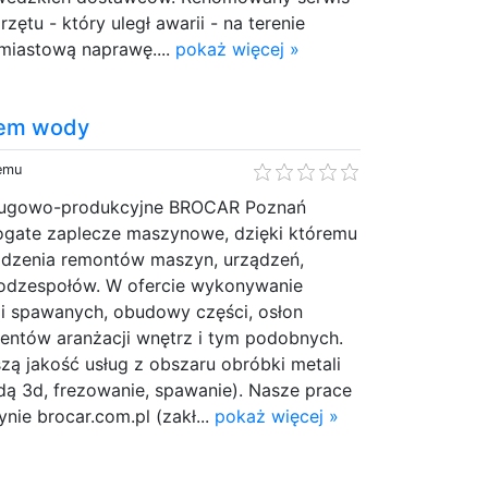
zętu - który uległ awarii - na terenie
hmiastową naprawę....
pokaż więcej »
iem wody
temu
sługowo-produkcyjne BROCAR Poznań
ogate zaplecze maszynowe, dzięki któremu
dzenia remontów maszyn, urządzeń,
 podzespołów. W ofercie wykonywanie
ji spawanych, obudowy części, osłon
entów aranżacji wnętrz i tym podobnych.
ą jakość usług z obszaru obróbki metali
wodą 3d, frezowanie, spawanie). Nasze prace
nie brocar.com.pl (zakł...
pokaż więcej »