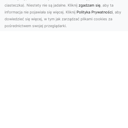
ciasteczka). Niestety nie są jadalne. Kliknij
zgadzam się
, aby ta
informacja nie pojawiała się więcej. Kliknij
Polityka Prywatności
, aby
dowiedzieć się więcej, w tym jak zarządzać plikami cookies za
pośrednictwem swojej przeglądarki.
Zdjęcia z drona Dębica – nowoczesne
ujęcia dla Twojego biznesu
Wykorzystanie dronów w fotografii i filmowaniu
otwiera nowe możliwości w promocji i
dokumentacji. ...