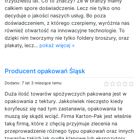
trzydziestu lat. Co to znaczy? Że w branży mamy
całkiem spore doświadczenie. Lecz nie tylko ono
decyduje o jakości naszych usług. Bo poza
doświadczeniem, z którego czerpiemy, wyróżnia nas
również otwartość na innowacyjne technologie. To
dzięki nim tworzymy nie tylko foldery broszury, oraz
plakaty, lecz...
pokaż więcej »
Producent opakowań Śląsk
Dodano: 7 lat 3 miesiące temu
Duża ilość towarów spożywczych pakowana jest w
opakowania z tektury. Jakkolwiek nieczęsto kiedy
koryfeusz się nad tym zastanawia, opakowania te
muszą się skądś wciąć. Firma Karton-Pak jest właśnie
taką firmą, które z chęcią przyjmuje zlecenia na
przeprowadzenie różnego typu opakowań oraz innych
towarów takich jak pudła klapowe lub ekspozytory.