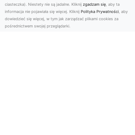
ciasteczka). Niestety nie są jadalne. Kliknij
zgadzam się
, aby ta
informacja nie pojawiała się więcej. Kliknij
Polityka Prywatności
, aby
dowiedzieć się więcej, w tym jak zarządzać plikami cookies za
pośrednictwem swojej przeglądarki.
Zdjęcia z drona Dębica – nowoczesne
ujęcia dla Twojego biznesu
Wykorzystanie dronów w fotografii i filmowaniu
otwiera nowe możliwości w promocji i
dokumentacji. ...