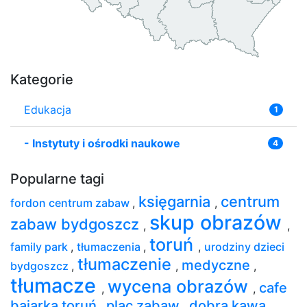
Kategorie
Edukacja
1
-
Instytuty i ośrodki naukowe
4
Popularne tagi
księgarnia
centrum
fordon centrum zabaw
,
,
skup obrazów
zabaw bydgoszcz
,
,
toruń
family park
,
tłumaczenia
,
,
urodziny dzieci
tłumaczenie
medyczne
bydgoszcz
,
,
,
tłumacze
wycena obrazów
cafe
,
,
bajarka toruń
plac zabaw
dobra kawa
,
,
,