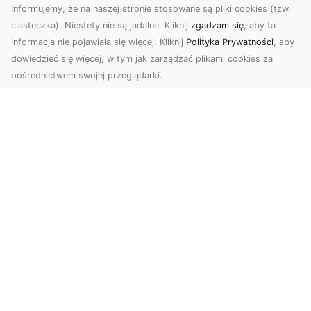
Informujemy, że na naszej stronie stosowane są pliki cookies (tzw.
ciasteczka). Niestety nie są jadalne. Kliknij
zgadzam się
, aby ta
informacja nie pojawiała się więcej. Kliknij
Polityka Prywatności
, aby
dowiedzieć się więcej, w tym jak zarządzać plikami cookies za
pośrednictwem swojej przeglądarki.
Zdjęcia z drona Dębica – nowoczesne
ujęcia dla Twojego biznesu
Wykorzystanie dronów w fotografii i filmowaniu
otwiera nowe możliwości w promocji i
dokumentacji. ...
Jakie Formalności Trzeba Spełnić