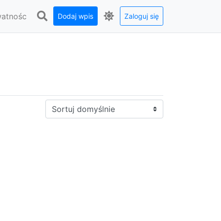
watnośc
Dodaj wpis
Zaloguj się
Sortuj: