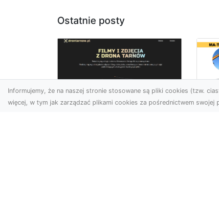
Ostatnie posty
Informujemy, że na naszej stronie stosowane są pliki cookies (tzw. ciast
więcej, w tym jak zarządzać plikami cookies za pośrednictwem swojej p
Ja
Zdjęcia z drona
Tr
Dębica – nowoczesne
Ro
ujęcia dla Twojego
Wy
biznesu
Bu
Wykorzystanie dronów w
Wy
fotografii i filmowaniu
Jak
otwiera nowe możliwości w
Ze
promocji i dokumentacji. ...
Ro