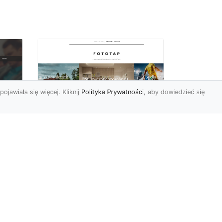
pojawiała się więcej. Kliknij
Polityka Prywatności
, aby dowiedzieć się
By dziecko miało
oc
pokój niczym z
u,
najpiękniejszej bajki!
Modne fototapety
Pokój dziecięcy może
prezentować się naprawdę
cudownie (oczywiście pod