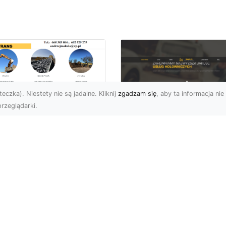
eczka). Niestety nie są jadalne. Kliknij
zgadzam się
, aby ta informacja nie 
rzeglądarki.
kie Formalności
zeba Spełnić Przed
FHU XMar –
zpoczęciem
Profesjonalna Pom
burzenia
Drogowa w Radomi
dynku?
Na Którą Możesz
Zawsze Liczyć
burzenie Budynku –
ie Dokumenty i
FHU XMar – Zawsze
zwolenia Są Potrzebne?
Gotowi, aby Pomóc
zpoczęcie procesu