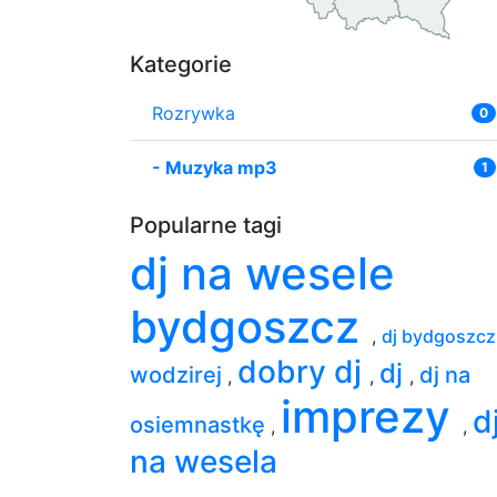
Kategorie
Rozrywka
0
-
Muzyka mp3
1
Popularne tagi
dj na wesele
bydgoszcz
,
dj bydgoszc
dobry dj
dj
wodzirej
dj na
,
,
,
imprezy
d
osiemnastkę
,
,
na wesela