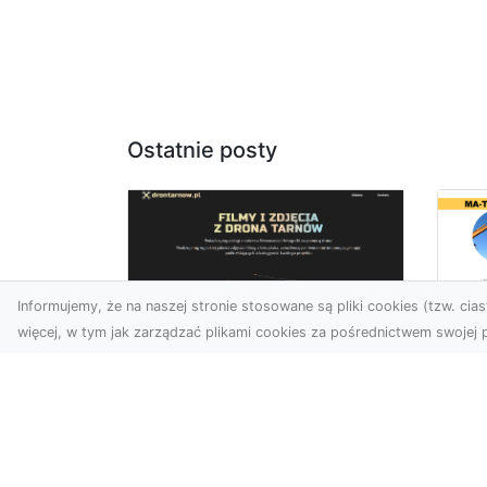
Ostatnie posty
Informujemy, że na naszej stronie stosowane są pliki cookies (tzw. ciast
więcej, w tym jak zarządzać plikami cookies za pośrednictwem swojej p
Ja
Zdjęcia z drona
Tr
Dębica – nowoczesne
Ro
ujęcia dla Twojego
Wy
biznesu
Bu