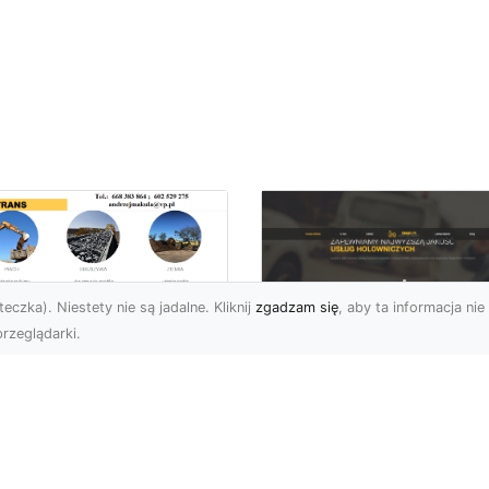
eczka). Niestety nie są jadalne. Kliknij
zgadzam się
, aby ta informacja nie 
rzeglądarki.
kie Formalności
zeba Spełnić Przed
FHU XMar –
zpoczęciem
Profesjonalna Pom
burzenia
Drogowa w Radomi
dynku?
Na Którą Możesz