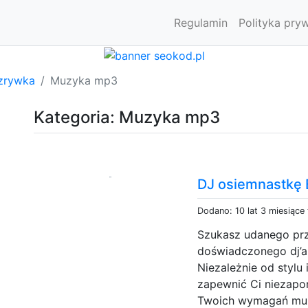
Regulamin
Polityka pry
zrywka
Muzyka mp3
Kategoria: Muzyka mp3
DJ osiemnastkę
Dodano: 10 lat 3 miesiące
Szukasz udanego prz
doświadczonego dj’a
Niezależnie od stylu
zapewnić Ci niezap
Twoich wymagań muz