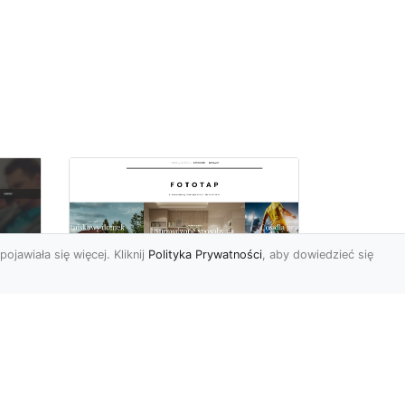
pojawiała się więcej. Kliknij
Polityka Prywatności
, aby dowiedzieć się
By dziecko miało
oc
pokój niczym z
u,
najpiękniejszej bajki!
Modne fototapety