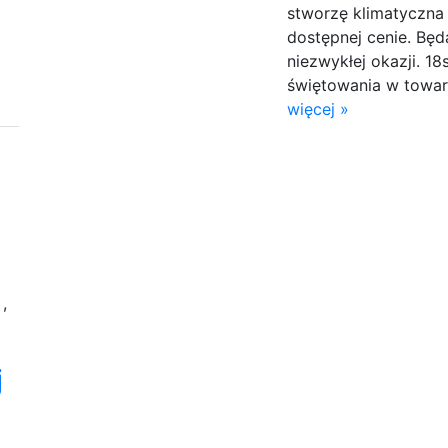
stworzę klimatyczna
dostępnej cenie. Będ
niezwykłej okazji. 1
świętowania w towarz
więcej »
z
,
j