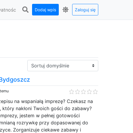
watnośc
Dodaj wpis
Zaloguj się
Sortuj:
 Bydgoszcz
 temu
episu na wspaniałą imprezę? Czekasz na
, który nakłoni Twoich gości do zabawy?
 imprezy, jestem w pełnej gotowości
omnianą rozrywkę przy dopasowanej do
yce. Zorganizuje ciekawe zabawy i