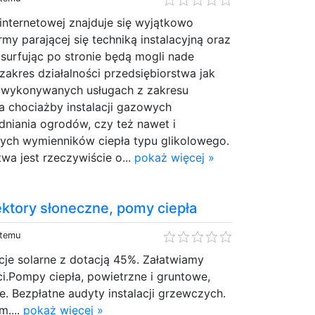
 internetowej znajduje się wyjątkowo
irmy parającej się techniką instalacyjną oraz
 surfując po stronie będą mogli nade
akres działalności przedsiębiorstwa jak
o wykonywanych usługach z zakresu
 chociażby instalacji gazowych
niania ogrodów, czy też nawet i
wych wymienników ciepła typu glikolowego.
twa jest rzeczywiście o...
pokaż więcej »
ktory słoneczne, pomy ciepła
 temu
cje solarne z dotacją 45%. Załatwiamy
i.Pompy ciepła, powietrzne i gruntowe,
e. Bezpłatne audyty instalacji grzewczych.
m....
pokaż więcej »