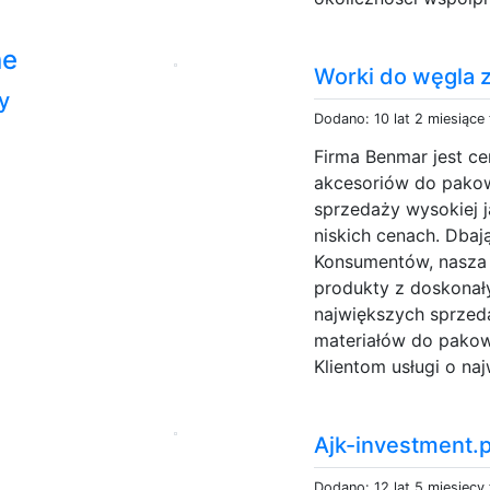
ne
Worki do węgla 
y
Dodano: 10 lat 2 miesiące
Firma Benmar jest ce
akcesoriów do pakow
sprzedaży wysokiej j
niskich cenach. Dba
Konsumentów, nasza f
produkty z doskonał
największych sprze
materiałów do pakow
Klientom usługi o na
Ajk-investment.pl
Dodano: 12 lat 5 miesięcy