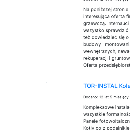
Na poniższej stronie
interesująca oferta f
grzewczą. Internauci
wszystko sprawdzić z
też dowiedzieć się 
budowy i montowania
wewnętrznych, nawad
rekuperacji i grunto
Oferta przedsiębiors
TOR-INSTAL Kole
Dodano: 12 lat 5 miesięcy
Kompleksowe instala
wszystkie formalnośc
Panele fotowoltaiczn
Kotły co z podajnikie