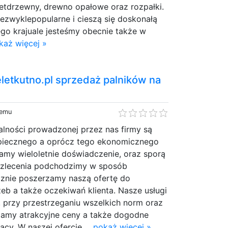
ietdrzewny, drewno opałowe oraz rozpałki.
ezwyklepopularne i cieszą się doskonałą
łego krajuale jesteśmy obecnie także w
każ więcej »
eletkutno.pl sprzedaż palników na
temu
alności prowadzonej przez nas firmy są
zpiecznego a oprócz tego ekonomicznego
my wieloletnie doświadczenie, oraz sporą
 zlecenia podchodzimy w sposób
cznie poszerzamy naszą ofertę do
eb a także oczekiwań klienta. Nasze usługi
 przy przestrzeganiu wszelkich norm oraz
amy atrakcyjne ceny a także dogodne
cy. W naszej ofercie ...
pokaż więcej »