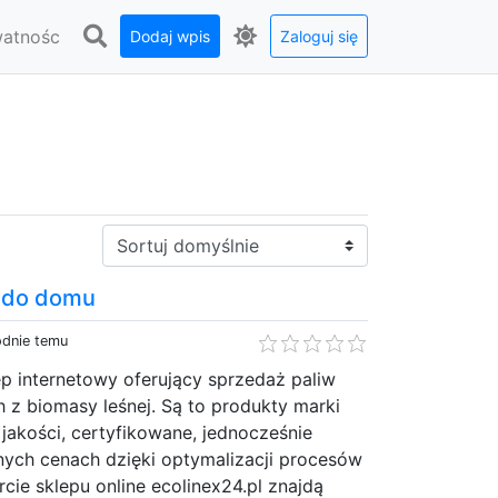
watnośc
Dodaj wpis
Zaloguj się
Sortuj:
ą do domu
odnie temu
ep internetowy oferujący sprzedaż paliw
 z biomasy leśnej. Są to produkty marki
jakości, certyfikowane, jednocześnie
ych cenach dzięki optymalizacji procesów
cie sklepu online ecolinex24.pl znajdą