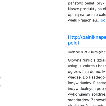
państwo pellet, bryk
Nasze produkty są ni
opinią na terenie ca
wielu krajach eu...
po
Http://palniknap
pelet
Dodano: 8 lat 3 miesiące 
Główną funkcją dział
usługi z zakresu be
ogrzewania domu. Ma
,
wiedzę. Do każdego
indywidualny. Elasty
,
indywidualnych potrz
wykonujemy solidnie,
standardów. Zapewni
okoliczności współpra