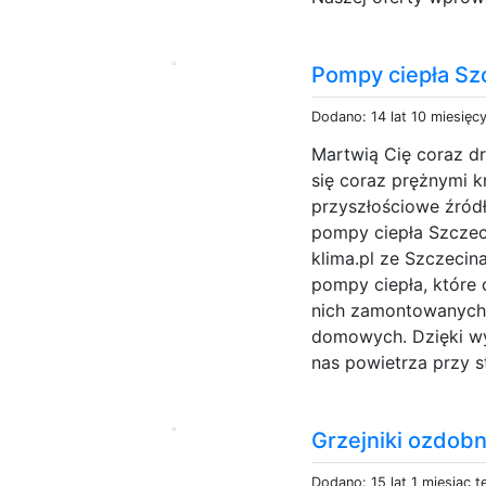
Pompy ciepła Sz
Dodano: 14 lat 10 miesięc
Martwią Cię coraz dr
się coraz prężnymi 
przyszłościowe źród
pompy ciepła Szczeci
klima.pl ze Szczeci
pompy ciepła, które
nich zamontowanych 
domowych. Dzięki wy
nas powietrza przy 
Grzejniki ozdob
Dodano: 15 lat 1 miesiąc 