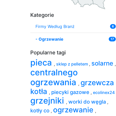
Kategorie
Firmy Według Branż
6
-
Ogrzewanie
17
Popularne tagi
pieca
solarne
,
sklep z pelletem
,
,
centralnego
ogrzewania
grzewcza
,
kotła
piecyki gazowe
,
,
ecolinex24
grzejniki
worki do węgla
,
,
ogrzewanie
kotły co
,
,