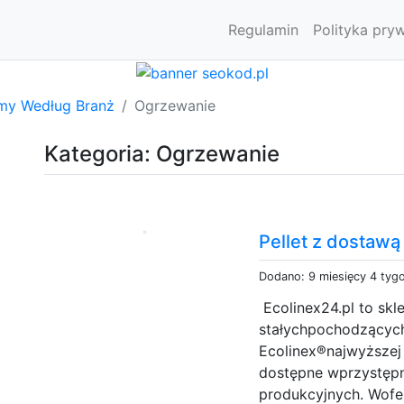
Regulamin
Polityka pry
rmy Według Branż
Ogrzewanie
Kategoria: Ogrzewanie
Pellet z dostaw
Dodano: 9 miesięcy 4 tyg
Ecolinex24.pl to skl
stałychpochodzących
Ecolinex®najwyższej 
dostępne wprzystępn
produkcyjnych. Wofer