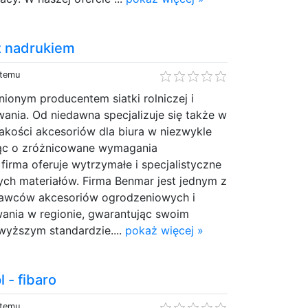
z nadrukiem
 temu
nionym producentem siatki rolniczej i
ania. Od niedawna specjalizuje się także w
akości akcesoriów dla biura w niezwykle
jąc o zróżnicowane wymagania
irma oferuje wytrzymałe i specjalistyczne
ych materiałów. Firma Benmar jest jednym z
dawców akcesoriów ogrodzeniowych i
ania w regionie, gwarantując swoim
jwyższym standardzie....
pokaż więcej »
 - fibaro
 temu