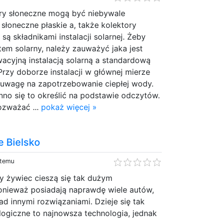
ory słoneczne mogą być niebywale
 słoneczne płaskie a, także kolektory
ą składnikami instalacji solarnej. Żeby
em solarny, należy zauważyć jaka jest
acyjną instalacją solarną a standardową
Przy doborze instalacji w głównej mierze
 uwagę na zapotrzebowanie ciepłej wody.
nno się to określić na podstawie odczytów.
ozważać ...
pokaż więcej »
e Bielsko
 temu
ły żywiec cieszą się tak dużym
onieważ posiadają naprawdę wiele autów,
ad innymi rozwiązaniami. Dzieje się tak
ologiczne to najnowsza technologia, jednak