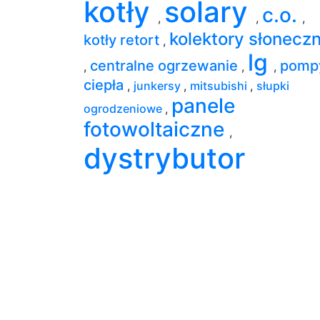
kotły
solary
c.o.
,
,
,
kolektory słonecz
kotły retort
,
lg
centralne ogrzewanie
pomp
,
,
,
ciepła
,
junkersy
,
mitsubishi
,
słupki
panele
ogrodzeniowe
,
fotowoltaiczne
,
dystrybutor