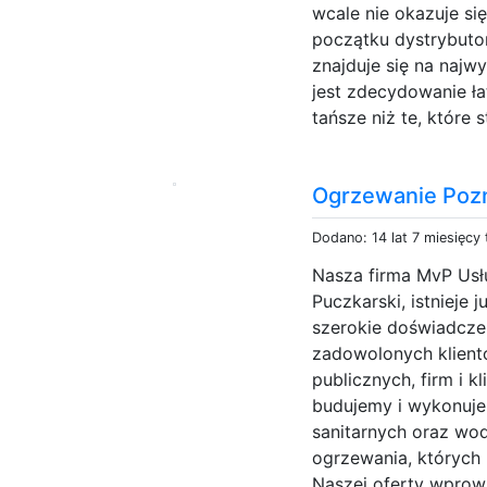
wcale nie okazuje si
początku dystrybuto
znajduje się na naj
jest zdecydowanie ła
tańsze niż te, które s
Ogrzewanie Poz
Dodano: 14 lat 7 miesięcy
Nasza firma MvP Usłu
Puczkarski, istnieje 
szerokie doświadczen
zadowolonych klient
publicznych, firm i k
budujemy i wykonuje
sanitarnych oraz wo
ogrzewania, których 
Naszej oferty wprowa