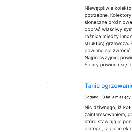
Niewątpliwie kolekt
potrzebne. Kolektory
słoneczne próżniowe s
dobrać właściwy syst
różnica między innow
strukturą grzewczą. 
powinno się zwrócić
Najprecyzyjniej powi
Solary powinno się r
Tanie ogrzewani
Dodano: 13 lat 9 miesięcy
Nic dziwnego, iż kot
zainteresowaniem, p
które stawiają je pon
dlatego, iż piece ek