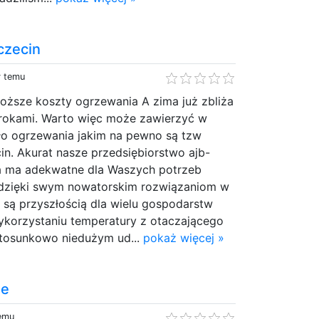
czecin
y temu
oższe koszty ogrzewania A zima już zbliża
krokami. Warto więc może zawierzyć w
ło ogrzewania jakim na pewno są tzw
n. Akurat nasze przedsiębiorstwo ajb-
na ma adekwatne dla Waszych potrzeb
 dzięki swym nowatorskim rozwiązaniom w
są przyszłością dla wielu gospodarstw
korzystaniu temperatury z otaczającego
stosunkowo niedużym ud...
pokaż więcej »
ne
temu