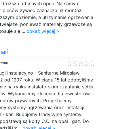
ę droższa od innych opcji. Na samym
r pieców żywiec zaznacza, iż montaż
wyższym poziomie, a utrzymanie ogrzewania
twiejsze, ponieważ materiały grzewcze są
tosuje się ...
pokaż więcej »
nań
 temu
gi Instalacyjno - Sanitarne Mirosław
już od 1997 roku. W ciągu 15 lat zdobyliśmy
ie na rynku instalatorskim i zaufanie setek
ów. Wykonujemy zlecenia dla inwestorów
lientów prywatnych. Projektujemy,
my systemy ogrzewania oraz instalacji
d - kan. Budujemy tradycyjne systemy
podstawą są kołty C.O. na opał i gaz. Do
dziliśm...
pokaż więcej »