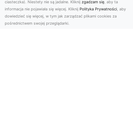
ciasteczka). Niestety nie są jadalne. Kliknij
zgadzam się
, aby ta
informacja nie pojawiała się więcej. Kliknij
Polityka Prywatności
, aby
dowiedzieć się więcej, w tym jak zarządzać plikami cookies za
pośrednictwem swojej przeglądarki.
Zdjęcia z drona Dębica – nowoczesne
ujęcia dla Twojego biznesu
Wykorzystanie dronów w fotografii i filmowaniu
otwiera nowe możliwości w promocji i
dokumentacji. ...