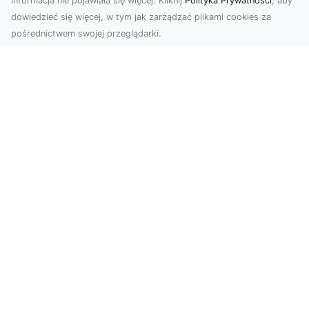
informacja nie pojawiała się więcej. Kliknij
Polityka Prywatności
, aby
dowiedzieć się więcej, w tym jak zarządzać plikami cookies za
pośrednictwem swojej przeglądarki.
Zdjęcia z drona Dębica – nowoczesne
ujęcia dla Twojego biznesu
Wykorzystanie dronów w fotografii i filmowaniu
otwiera nowe możliwości w promocji i
dokumentacji. ...