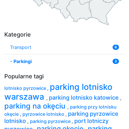
Kategorie
Transport
6
-
Parkingi
3
Popularne tagi
parking lotnisko
lotnisko pyrzowice
,
warszawa
parking lotnisko katowice
,
,
parking na okęciu
,
parking przy lotnisku
parking pyrzowice
okęcie
,
pyrzowice lotnisko
,
lotnisko
port lotniczy
,
parking pyrzowice
,
parking okęcie
parking
pyrzowice