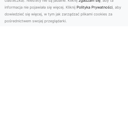
ciasteczka). Niestety nie są jadalne. Kliknij
zgadzam się
, aby ta
informacja nie pojawiała się więcej. Kliknij
Polityka Prywatności
, aby
dowiedzieć się więcej, w tym jak zarządzać plikami cookies za
pośrednictwem swojej przeglądarki.
Zdjęcia z drona Dębica – nowoczesne
ujęcia dla Twojego biznesu
Wykorzystanie dronów w fotografii i filmowaniu
otwiera nowe możliwości w promocji i
dokumentacji. ...