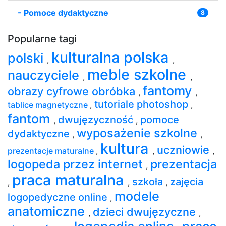
-
Pomoce dydaktyczne
8
Popularne tagi
kulturalna polska
polski
,
,
meble szkolne
nauczyciele
,
,
fantomy
obrazy cyfrowe obróbka
,
,
tutoriale photoshop
tablice magnetyczne
,
,
fantom
dwujęzyczność
pomoce
,
,
wyposażenie szkolne
dydaktyczne
,
,
kultura
uczniowie
prezentacje maturalne
,
,
,
logopeda przez internet
prezentacja
,
praca maturalna
szkoła
zajęcia
,
,
,
modele
logopedyczne online
,
anatomiczne
dzieci dwujęzyczne
,
,