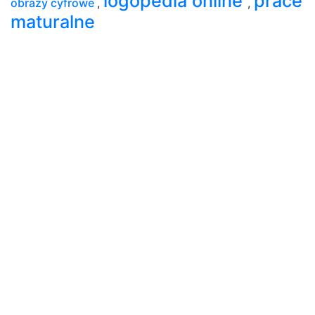
logopedia online
prace
obrazy cyfrowe
,
,
maturalne