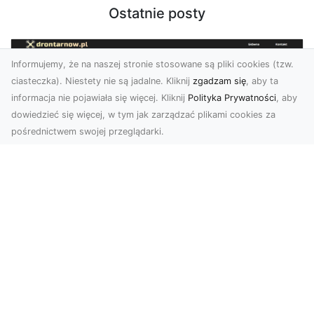
Ostatnie posty
Informujemy, że na naszej stronie stosowane są pliki cookies (tzw.
ciasteczka). Niestety nie są jadalne. Kliknij
zgadzam się
, aby ta
informacja nie pojawiała się więcej. Kliknij
Polityka Prywatności
, aby
dowiedzieć się więcej, w tym jak zarządzać plikami cookies za
pośrednictwem swojej przeglądarki.
Zdjęcia z drona Dębica – nowoczesne
ujęcia dla Twojego biznesu
Wykorzystanie dronów w fotografii i filmowaniu
otwiera nowe możliwości w promocji i
dokumentacji. ...