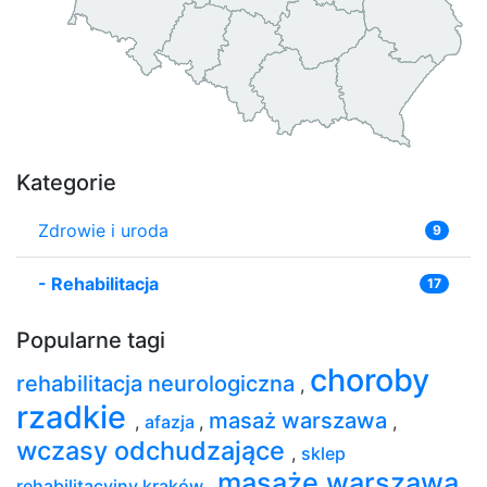
Kategorie
Zdrowie i uroda
9
-
Rehabilitacja
17
Popularne tagi
choroby
rehabilitacja neurologiczna
,
rzadkie
masaż warszawa
,
afazja
,
,
wczasy odchudzające
,
sklep
masaże warszawa
rehabilitacyjny kraków
,
,