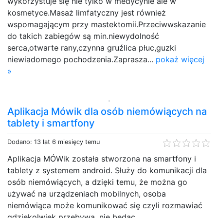
wykorzystuje się nie tylko w medycynie ale w
kosmetyce.Masaż limfatyczny jest również
wspomagającym przy mastektomii.Przeciwwskazanie
do takich zabiegów są min.niewydolność
serca,otwarte rany,czynna gruźlica płuc,guzki
niewiadomego pochodzenia.Zaprasza...
pokaż więcej
»
Aplikacja Mówik dla osób niemówiących na
tablety i smartfony
Dodano: 13 lat 6 miesięcy temu
Aplikacja MÓWik została stworzona na smartfony i
tablety z systemem android. Służy do komunikacji dla
osób niemówiących, a dzięki temu, że można go
używać na urządzeniach mobilnych, osoba
niemówiąca może komunikować się czyli rozmawiać
gdziekolwiek przebywa, nie będąc