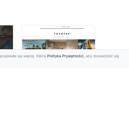
pojawiała się więcej. Kliknij
Polityka Prywatności
, aby dowiedzieć się
By dziecko miało
oc
pokój niczym z
u,
najpiękniejszej bajki!
Modne fototapety
Pokój dziecięcy może
prezentować się naprawdę
cudownie (oczywiście pod