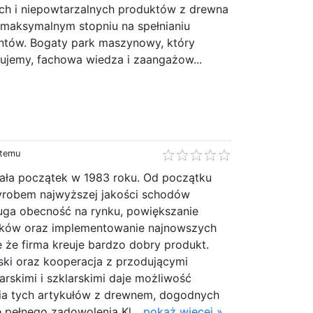
ych i niepowtarzalnych produktów z drewna
 maksymalnym stopniu na spełnianiu
entów. Bogaty park maszynowy, który
zujemy, fachowa wiedza i zaangażow...
 temu
iała początek w 1983 roku. Od początku
 wyrobem najwyższej jakości schodów
ługa obecność na rynku, powiększanie
ników oraz implementowanie najnowszych
 że firma kreuje bardzo dobry produkt.
ski oraz kooperacja z przodującymi
rskimi i szklarskimi daje możliwość
ia tych artykułów z drewnem, dogodnych
e pełnego zadowolenia Kl...
pokaż więcej »