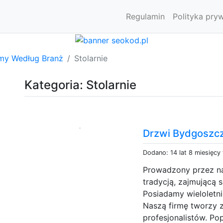
Regulamin
Polityka pry
rmy Według Branż
Stolarnie
Kategoria: Stolarnie
Drzwi Bydgoszc
Dodano: 14 lat 8 miesięcy
Prowadzony przez nas
tradycją, zajmującą 
Posiadamy wieloletn
Naszą firmę tworzy 
profesjonalistów. Po