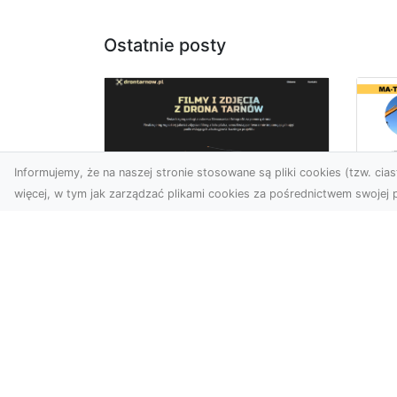
Ostatnie posty
Informujemy, że na naszej stronie stosowane są pliki cookies (tzw. ciast
więcej, w tym jak zarządzać plikami cookies za pośrednictwem swojej p
Ja
Zdjęcia z drona
Tr
Dębica – nowoczesne
Ro
ujęcia dla Twojego
Wy
biznesu
Bu
Wykorzystanie dronów w
Wy
fotografii i filmowaniu
Jak
otwiera nowe możliwości w
Ze
promocji i dokumentacji. ...