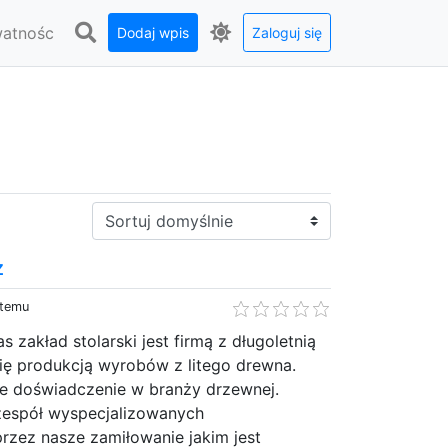
watnośc
Dodaj wpis
Zaloguj się
Sortuj:
z
 temu
 zakład stolarski jest firmą z długoletnią
się produkcją wyrobów z litego drewna.
ie doświadczenie w branży drzewnej.
zespół wyspecjalizowanych
przez nasze zamiłowanie jakim jest