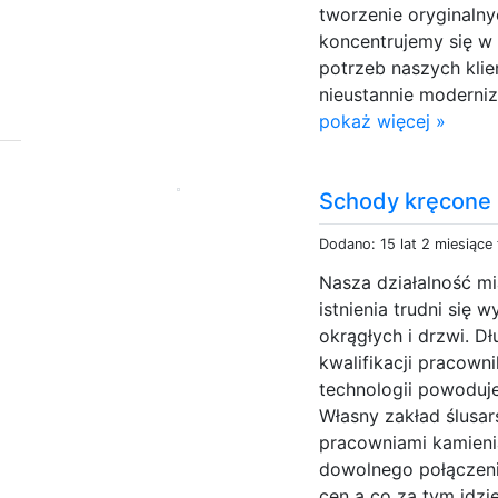
tworzenie oryginaln
koncentrujemy się w
potrzeb naszych kli
nieustannie moderni
pokaż więcej »
Schody kręcone
Dodano: 15 lat 2 miesiące
Nasza działalność m
istnienia trudni się
okrągłych i drzwi. D
kwalifikacji pracow
technologii powoduje
Własny zakład ślusar
pracowniami kamienia
dowolnego połączen
cen a co za tym idzi