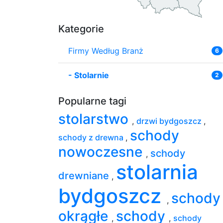
Kategorie
Firmy Według Branż
6
-
Stolarnie
2
Popularne tagi
stolarstwo
,
drzwi bydgoszcz
,
schody
schody z drewna
,
nowoczesne
schody
,
stolarnia
drewniane
,
bydgoszcz
schody
,
okrągłe
schody
,
,
schody