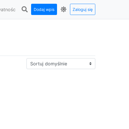
watnośc
Dodaj wpis
Zaloguj się
Sortuj: