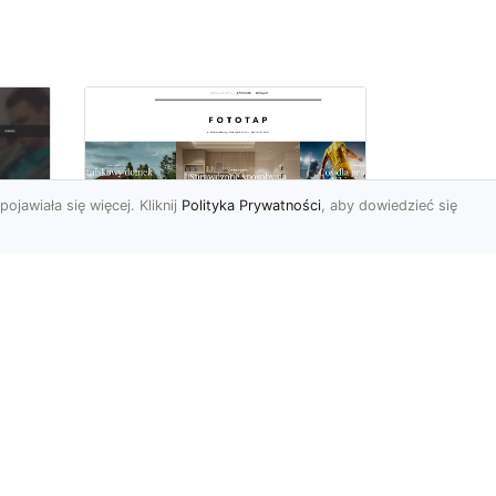
pojawiała się więcej. Kliknij
Polityka Prywatności
, aby dowiedzieć się
By dziecko miało
oc
pokój niczym z
u,
najpiękniejszej bajki!
Modne fototapety
Pokój dziecięcy może
prezentować się naprawdę
cudownie (oczywiście pod