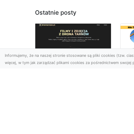
Ostatnie posty
Informujemy, że na naszej stronie stosowane są pliki cookies (tzw. ciast
więcej, w tym jak zarządzać plikami cookies za pośrednictwem swojej p
Ja
Zdjęcia z drona
Tr
Dębica – nowoczesne
Ro
ujęcia dla Twojego
Wy
biznesu
Bu
Wykorzystanie dronów w
Wy
fotografii i filmowaniu
Jak
otwiera nowe możliwości w
Ze
promocji i dokumentacji. ...
Ro