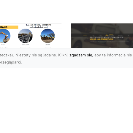
eczka). Niestety nie są jadalne. Kliknij
zgadzam się
, aby ta informacja nie 
rzeglądarki.
kie Formalności
zeba Spełnić Przed
FHU XMar –
zpoczęciem
Profesjonalna Pom
burzenia
Drogowa w Radomi
dynku?
Na Którą Możesz
Zawsze Liczyć
burzenie Budynku –
ie Dokumenty i
FHU XMar – Zawsze
zwolenia Są Potrzebne?
Gotowi, aby Pomóc
zpoczęcie procesu