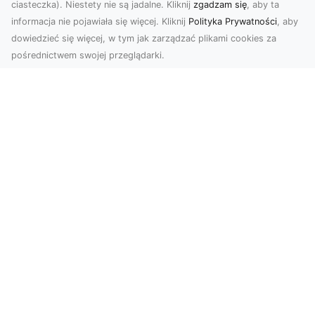
ciasteczka). Niestety nie są jadalne. Kliknij
zgadzam się
, aby ta
informacja nie pojawiała się więcej. Kliknij
Polityka Prywatności
, aby
dowiedzieć się więcej, w tym jak zarządzać plikami cookies za
pośrednictwem swojej przeglądarki.
Zdjęcia z drona Dębica – nowoczesne
ujęcia dla Twojego biznesu
Wykorzystanie dronów w fotografii i filmowaniu
otwiera nowe możliwości w promocji i
dokumentacji. ...